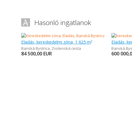
Hasonló ingatlanok
Eladás, kereskedelmi zóna, 1 625 m
Eladás, ke
2
Banská Bystrica
,
Zvolenská cesta
Banská Bys
84 500,00
EUR
600 000,