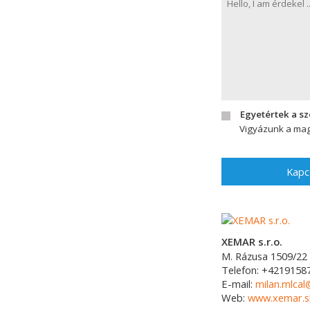
Egyetértek a s
Vigyázunk a mag
Kapc
XEMAR s.r.o.
M. Rázusa 1509/22
Telefon:
+4219158
E-mail:
milan.mlca
Web:
www.xemar.s