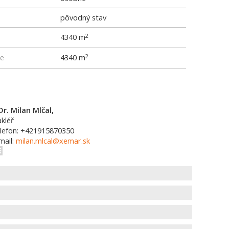
pôvodný stav
4340 m
2
me
4340 m
2
Dr. Milan Mlčal,
kléř
lefon: +421915870350
mail:
milan.mlcal@xemar.sk