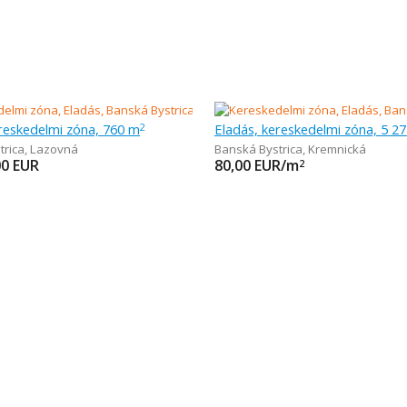
reskedelmi zóna, 760 m
Eladás, kereskedelmi zóna, 5 2
2
trica
,
Lazovná
Banská Bystrica
,
Kremnická
00
EUR
80,00
EUR/m
2