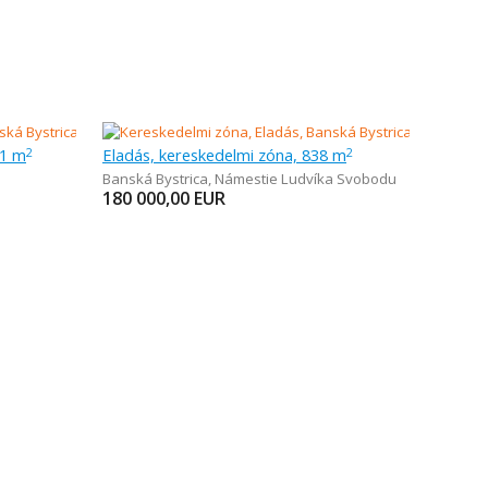
71 m
Eladás, kereskedelmi zóna, 838 m
2
2
Banská Bystrica
,
Námestie Ludvíka Svobodu
180 000,00
EUR