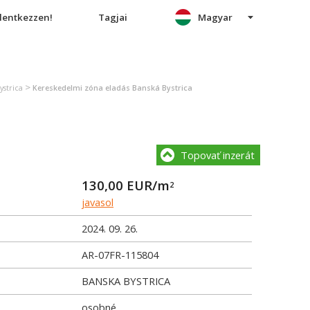
elentkezzen!
Tagjai
Magyar
>
ystrica
Kereskedelmi zóna eladás Banská Bystrica
Topovať inzerát
130,00
EUR/m
2
javasol
2024. 09. 26.
AR-07FR-115804
BANSKA BYSTRICA
osobné