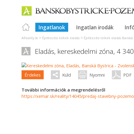
Ingatlanok
Ingatlan irodák
Inf
>
>
AReality.sk
Építkezési telkek eladás
Építkezési telkek eladás Banská 
Eladás, kereskedelmi zóna, 4 34
Érdekes
Küld
Nyomni
PDF
További információk a megrendelésről
https://xemar.sk/reality/14045/predaj-stavebny-pozem