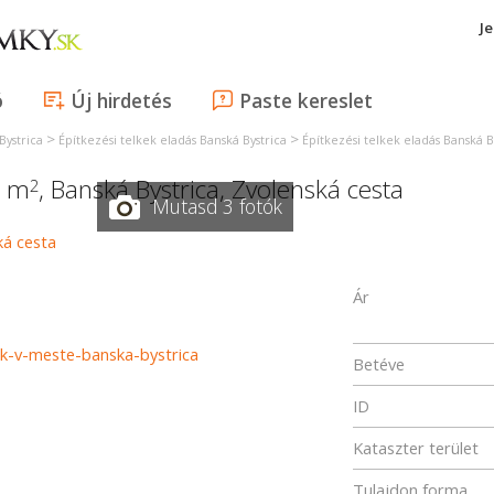
J
ó
Új hirdetés
Paste kereslet
>
>
Bystrica
Építkezési telkek eladás Banská Bystrica
Építkezési telkek eladás Banská B
0 m
,
Banská Bystrica
,
Zvolenská cesta
2
Mutasd 3 fotók
Ár
ok-v-meste-banska-bystrica
Betéve
ID
Kataszter terület
Tulajdon forma