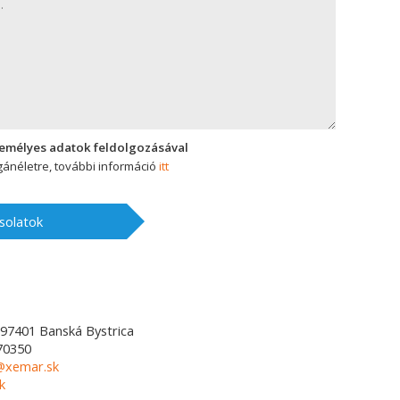
zemélyes adatok feldolgozásával
ánéletre, további információ
itt
solatok
97401
Banská Bystrica
70350
l@xemar.sk
k