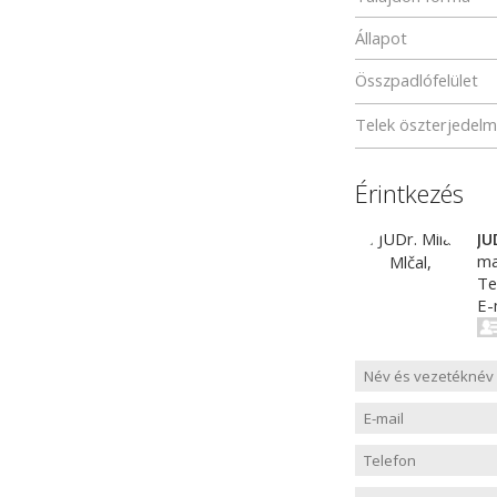
Állapot
Összpadlófelület
Telek öszterjedel
Érintkezés
JU
ma
Te
E-