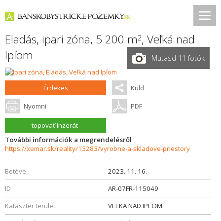
Eladás, ipari zóna, 5 200 m
,
Veľká nad
2
Ipľom
Mutasd 11 fotók
Érdekes
Küld
Nyomni
PDF
topovať inzerát
További információk a megrendelésről
https://xemar.sk/reality/13283/vyrobne-a-skladove-priestory
Betéve
2023. 11. 16.
ID
AR-07FR-115049
Kataszter terület
VELKA NAD IPLOM