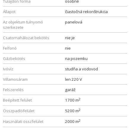
Tulajdon forma
osobné
Állapot
čiastočná rekonštrukcia
Az objektum tulnyomó
panelová
szerkezete
Csatornahálozat bekötés
nie je
Felfonó
nie
Gázbekötés
na pozemku
Ivóvíz
studňa a vodovod
Villamosáram
len 220 V
Felszerelés
garáž
2
Beépített felület
1700 m
2
Összpadlófelület
5200 m
2
Használati összfelület
2000 m