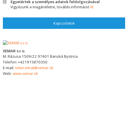
Egyetértek a személyes adatok feldolgozásával
Vigyázunk a magánéletre, további információ
itt
Kapcsolatok
XEMAR s.r.o.
M. Rázusa 1509/22
97401
Banská Bystrica
Telefon:
+421915870350
E-mail:
milan.mlcal@xemar.sk
Web:
www.xemar.sk