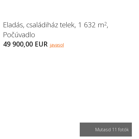
Eladás, családiház telek, 1 632 m
,
2
Počúvadlo
49 900,00 EUR
javasol
Mutasd 11 fotók