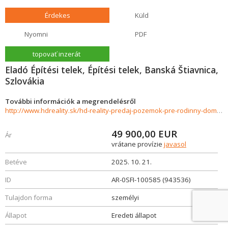
Érdekes
Küld
Nyomni
PDF
topovať inzerát
Eladó Építési telek, Építési telek, Banská Štiavnica,
Szlovákia
További információk a megrendelésről
http://www.hdreality.sk/hd-reality-predaj-pozemok-pre-rodinny-dom-pocuvadlo-943536
49 900,00
EUR
Ár
vrátane provízie
javasol
Betéve
2025. 10. 21.
ID
AR-0SFI-100585 (943536)
Tulajdon forma
személyi
Állapot
Eredeti állapot