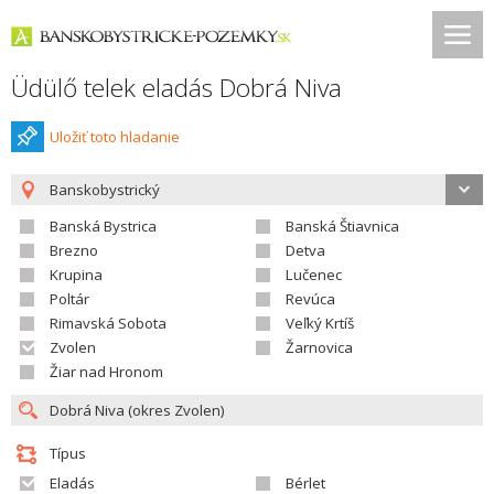
Üdülő telek eladás Dobrá Niva
Uložiť toto hladanie
Banskobystrický
Banská Bystrica
Banská Štiavnica
Brezno
Detva
Krupina
Lučenec
Poltár
Revúca
Rimavská Sobota
Veľký Krtíš
Zvolen
Žarnovica
Žiar nad Hronom
Típus
Eladás
Bérlet