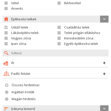
Vétel
Bérbevétel
Árverés
Építkezési telkek
Üdülő telek
Családiház telek
Lákásépítési telek
Telek polgári ellátáshoz
Vegyes zóna
Kereskedelmi zóna
Ipari zóna
Egyéb építkezési telek
Ár
Padló felület
Összes hirdetései
Ingatlan irodák
Magán hírdetés
Dátuma lemenő