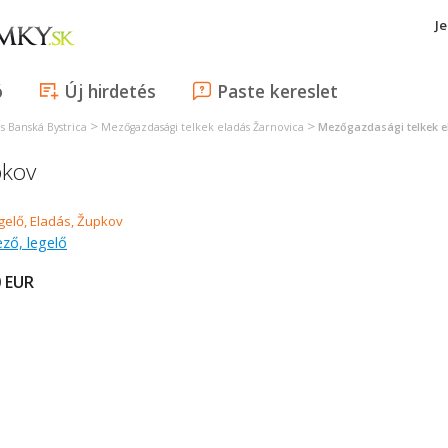
J
ó
Új hirdetés
Paste kereslet
>
>
s Banská Bystrica
Mezőgazdasági telkek eladás Žarnovica
Mezőgazdasági telkek 
pkov
ző, legelő
0
EUR