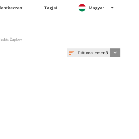
elentkezzen!
Tagjai
Magyar
eladás Župkov
Dátuma lemenő