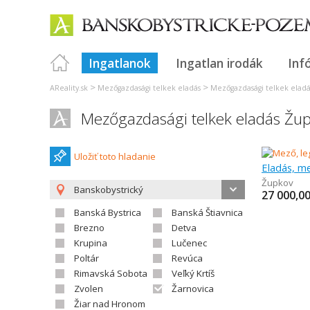
Ingatlanok
Ingatlan irodák
Inf
>
>
AReality.sk
Mezőgazdasági telkek eladás
Mezőgazdasági telkek eladá
Mezőgazdasági telkek eladás Žu
Uložiť toto hladanie
Eladás, me
Župkov
Banskobystrický
27 000,0
Banská Bystrica
Banská Štiavnica
Brezno
Detva
Krupina
Lučenec
Poltár
Revúca
Rimavská Sobota
Veľký Krtíš
Zvolen
Žarnovica
Žiar nad Hronom