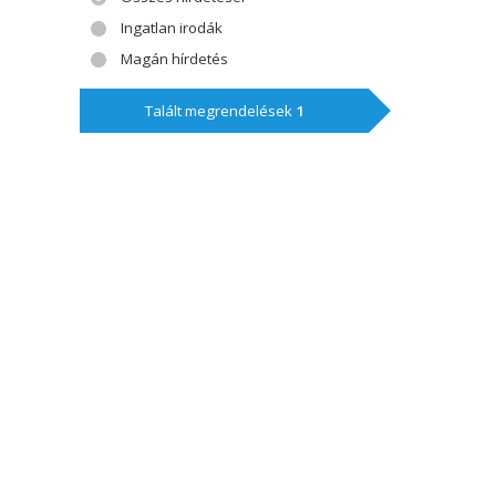
Ingatlan irodák
Magán hírdetés
Talált megrendelések
1