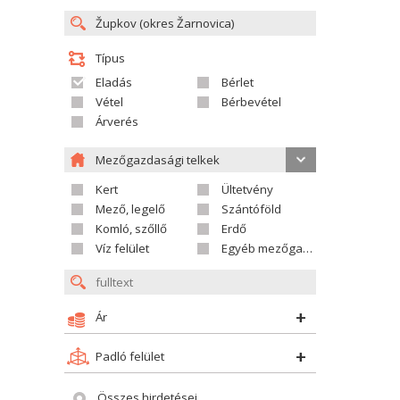
Típus
Eladás
Bérlet
Vétel
Bérbevétel
Árverés
Mezőgazdasági telkek
Kert
Ültetvény
Mező, legelő
Szántóföld
Komló, szőllő
Erdő
Víz felület
Egyéb mezőgazdasági telek
Ár
Padló felület
Összes hirdetései