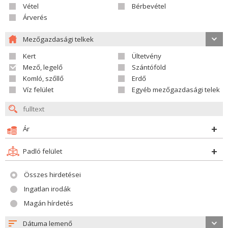
Vétel
Bérbevétel
Árverés
Mezőgazdasági telkek
Kert
Ültetvény
Mező, legelő
Szántóföld
Komló, szőllő
Erdő
Víz felület
Egyéb mezőgazdasági telek
Ár
Padló felület
Összes hirdetései
Ingatlan irodák
Magán hírdetés
Dátuma lemenő