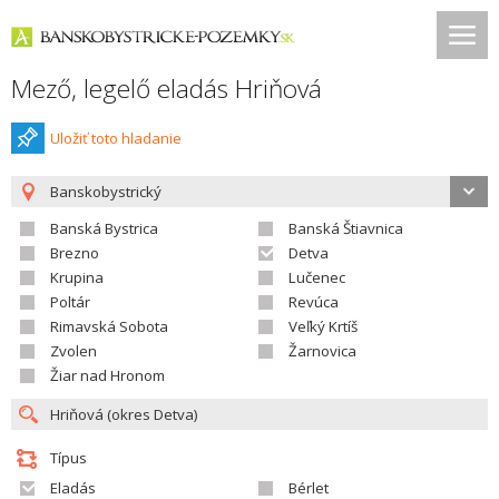
Mező, legelő eladás Hriňová
Uložiť toto hladanie
Banskobystrický
Banská Bystrica
Banská Štiavnica
Brezno
Detva
Krupina
Lučenec
Poltár
Revúca
Rimavská Sobota
Veľký Krtíš
Zvolen
Žarnovica
Žiar nad Hronom
Típus
Eladás
Bérlet